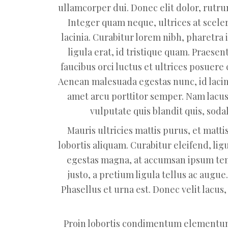
ullamcorper dui. Donec elit dolor, rut
Integer quam neque, ultrices at sceler
lacinia. Curabitur lorem nibh, pharetra i
ligula erat, id tristique quam. Praese
faucibus orci luctus et ultrices posuere
Aenean malesuada egestas nunc, id lacini
amet arcu porttitor semper. Nam lacus 
vulputate quis blandit quis, soda
Mauris ultricies mattis purus, et matti
lobortis aliquam. Curabitur eleifend, lig
egestas magna, at accumsan ipsum temp
justo, a pretium ligula tellus ac augue
Phasellus et urna est. Donec velit lacus,
Proin lobortis condimentum elementum.