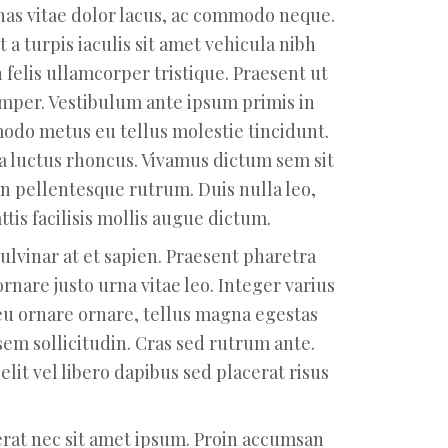
as vitae dolor lacus, ac commodo neque.
a turpis iaculis sit amet vehicula nibh
n felis ullamcorper tristique. Praesent ut
semper. Vestibulum ante ipsum primis in
mmodo metus eu tellus molestie tincidunt.
la luctus rhoncus. Vivamus dictum sem sit
an pellentesque rutrum. Duis nulla leo,
tis facilisis mollis augue dictum.
pulvinar at et sapien. Praesent pharetra
rnare justo urna vitae leo. Integer varius
eu ornare ornare, tellus magna egestas
 sem sollicitudin. Cras sed rutrum ante.
elit vel libero dapibus sed placerat risus
rat nec sit amet ipsum. Proin accumsan