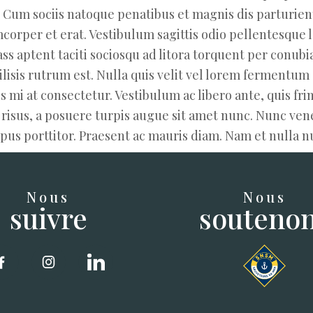
c. Cum sociis natoque penatibus et magnis dis parturie
mcorper et erat. Vestibulum sagittis odio pellentesque lo
lass aptent taciti sociosqu ad litora torquent per conu
cilisis rutrum est. Nulla quis velit vel lorem fermentu
 mi at consectetur. Vestibulum ac libero ante, quis fring
 risus, a posuere turpis augue sit amet nunc. Nunc venen
us porttitor. Praesent ac mauris diam. Nam et nulla null
Nous
Nous
suivre
souteno