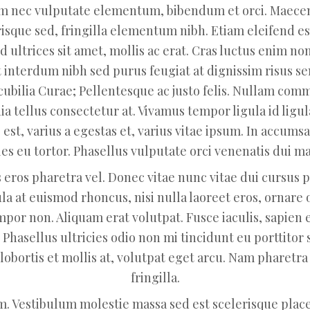
rum nec vulputate elementum, bibendum et orci. Maecen
isque sed, fringilla elementum nibh. Etiam eleifend est 
d ultrices sit amet, mollis ac erat. Cras luctus enim no
nt interdum nibh sed purus feugiat at dignissim risus 
 cubilia Curae; Pellentesque ac justo felis. Nullam co
a tellus consectetur at. Vivamus tempor ligula id ligu
est, varius a egestas et, varius vitae ipsum. In accums
les eu tortor. Phasellus vulputate orci venenatis dui mat
s eros pharetra vel. Donec vitae nunc vitae dui cursus 
ula at euismod rhoncus, nisi nulla laoreet eros, ornare o
or non. Aliquam erat volutpat. Fusce iaculis, sapien 
. Phasellus ultricies odio non mi tincidunt eu porttitor
 lobortis et mollis at, volutpat eget arcu. Nam pharetra 
fringilla.
 Vestibulum molestie massa sed est scelerisque place