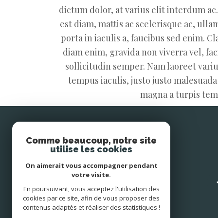
dictum dolor, at varius elit interdum a
est diam, mattis ac scelerisque ac, ulla
porta in iaculis a, faucibus sed enim. C
diam enim, gravida non viverra vel, fa
sollicitudin semper. Nam laoreet varius
tempus iaculis, justo justo malesuada
magna a turpis temp
Se
Comme beaucoup, notre site
connecter
utilise les cookies
On aimerait vous accompagner pendant
votre visite.
espace propriétaire
En poursuivant, vous acceptez l'utilisation des
cookies par ce site, afin de vous proposer des
contenus adaptés et réaliser des statistiques !