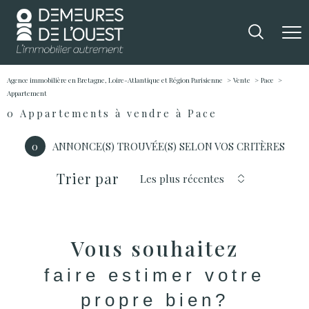
Agence immobilière en Bretagne, Loire-Atlantique et Région Parisienne
Vente
Pace
Appartement
0
Appartements à vendre à Pace
0
ANNONCE(S) TROUVÉE(S) SELON VOS CRITÈRES
Trier par
Les plus récentes
Vous souhaitez
faire estimer votre
propre bien?