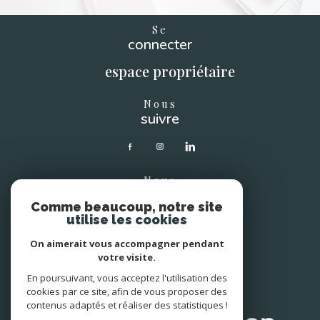
Se
connecter
espace propriétaire
Nous
suivre
Nous
soutenons
Comme beaucoup, notre site
utilise les cookies
On aimerait vous accompagner pendant
votre visite.
En poursuivant, vous acceptez l'utilisation des
Avis
clients
cookies par ce site, afin de vous proposer des
contenus adaptés et réaliser des statistiques !