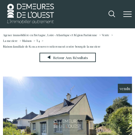
Agence immobilière en Bretagne, Loire-Atlantique et Région Parisienne
Vente
La meziere
Maison
T4
Maison familiale de 82 m a renover entierement centre bourg de la meziere
Retour Aux Résultats
vendu