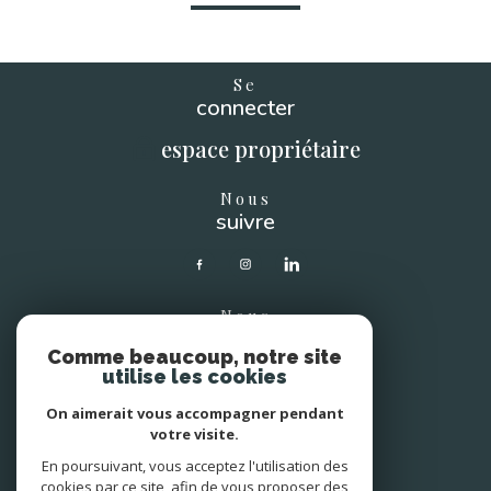
Se
connecter
espace propriétaire
Nous
suivre
Nous
soutenons
Comme beaucoup, notre site
utilise les cookies
On aimerait vous accompagner pendant
votre visite.
Avis
En poursuivant, vous acceptez l'utilisation des
clients
cookies par ce site, afin de vous proposer des