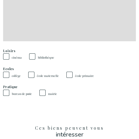
Loisirs
cinéma
bibliothèque
Ecoles
collège
école maternelle
école primaire
Pratique
bureau de poste
mairie
Ces biens peuvent vous
intéresser