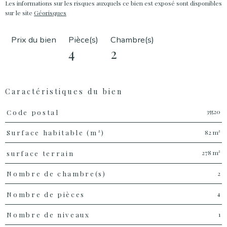
Les informations sur les risques auxquels ce bien est exposé sont disponibles
sur le site
Géorisques
Prix du bien
Pièce(s)
Chambre(s)
4
2
Caractéristiques du bien
Caractéristiques
Valeurs
35520
Code postal
82 m²
Surface habitable (m²)
278 m²
surface terrain
2
Nombre de chambre(s)
4
Nombre de pièces
1
Nombre de niveaux