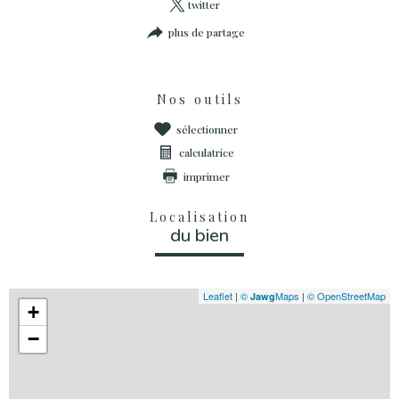
twitter
plus de partage
Nos outils
sélectionner
calculatrice
imprimer
Localisation
du bien
Leaflet
|
©
Maps
|
© OpenStreetMap
Jawg
+
−