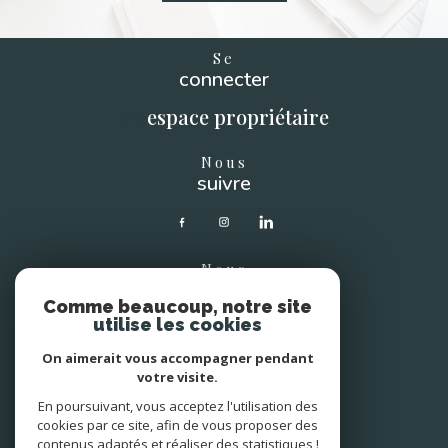
Se
connecter
espace propriétaire
Nous
suivre
Nous
soutenons
Comme beaucoup, notre site
utilise les cookies
On aimerait vous accompagner pendant
votre visite.
En poursuivant, vous acceptez l'utilisation des
Avis
clients
cookies par ce site, afin de vous proposer des
contenus adaptés et réaliser des statistiques !