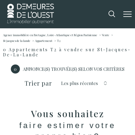
Agence immobilière en Bretagne, Loire-Atlantique et Région Parisienne
Vente
St jacques de la lande
Appartement
T2
0
Appartements T2 à vendre sur St-Jacques-
De-La-Lande
0
ANNONCE(S) TROUVÉE(S) SELON VOS CRITÈRES
Trier par
Les plus récentes
Vous souhaitez
faire estimer votre