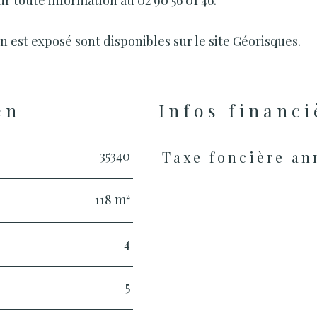
toute information au 02 90 56 01 46.
n est exposé sont disponibles sur le site
Géorisques
.
en
Infos financi
35340
Taxe foncière an
Caractéristiques
Valeurs
118 m²
4
5