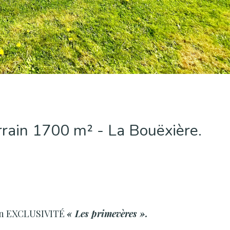
rain 1700 m² - La Bouëxière.
 en EXCLUSIVITÉ
« Les primevères ».