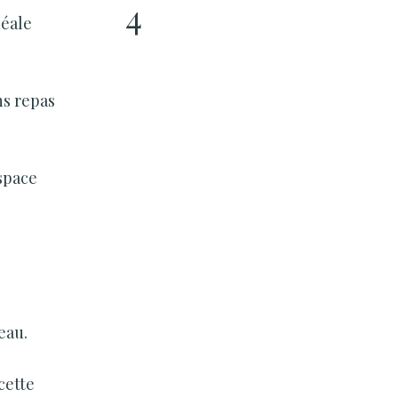
4
déale
ns repas
espace
eau.
cette