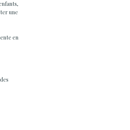
enfants,
uter une
tente en
 des