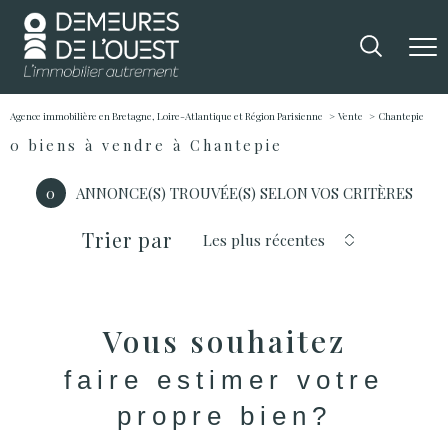
Agence immobilière en Bretagne, Loire-Atlantique et Région Parisienne
Vente
Chantepie
0
biens à vendre à Chantepie
0
ANNONCE(S) TROUVÉE(S) SELON VOS CRITÈRES
Trier par
Les plus récentes
Vous souhaitez
faire estimer votre
propre bien?