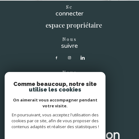
Se
connecter
espace propriétaire
Nous
suivre
Nous
soutenons
Comme beaucoup, notre site
utilise les cookies
On aimerait vous accompagner pendant
votre visite.
En poursuivant, vous acceptez l'utilisation des
Avis
clients
cookies par ce site, afin de vous proposer des
contenus adaptés et réaliser des statistiques !