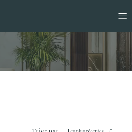
Filtrer
réinitialiser les filtres
Trier par
Les plus récentes