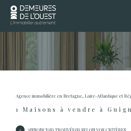
d
1
Type de bien
Agence immobilière en Bretagne, Loire-Atlantique et Ré
Maison
35580 - Guign
1
Maisons à vendre à Guig
1
ANNONCE(S) TROUVÉE(S) SELON VOS CRITÈRES