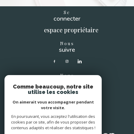
Se
connecter
espace propriétaire
Nous
suivre
Nous
soutenons
Comme beaucoup, notre site
utilise les cookies
On aimerait vous accompagner pendant
votre visite.
En poursuivant, vous acceptez l'utilisation des
Avis
clients
cookies par ce site, afin de vous proposer des
contenus adaptés et réaliser des statistiques !