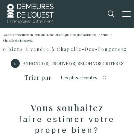
Agence immobilière en Bretagne, Loire-Atlantique et Région Parisienne
Vente
Chapelle des fougeretz
0
biens à vendre à Chapelle-Des-Fougeretz
0
ANNONCE(S) TROUVÉE(S) SELON VOS CRITÈRES
Trier par
Les plus récentes
Vous souhaitez
faire estimer votre
propre bien?