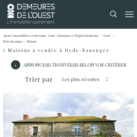
Agence immobilière en Bretagne, Loire-Atlantique et Région Parisienne
Vente
Hede bazouges
Maison
1
Maisons à vendre à Hede-Bazouges
1
ANNONCE(S) TROUVÉE(S) SELON VOS CRITÈRES
Trier par
Les plus récentes