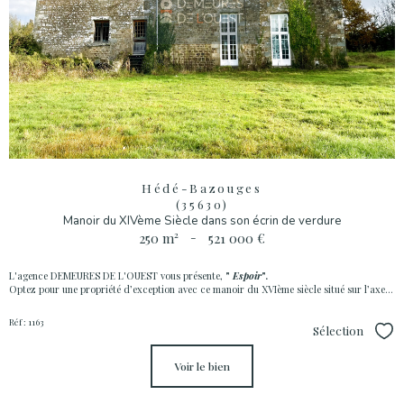
Hédé-Bazouges
(35630)
Manoir du XIVème Siècle dans son écrin de verdure
250 m²
-
521 000 €
L'agence DEMEURES DE L'OUEST vous présente,
"
Espoir
".
Optez pour une propriété d’exception avec ce manoir du XVIème siècle situé sur l’axe...
Réf : 1163
Sélection
Sél
voir le bien