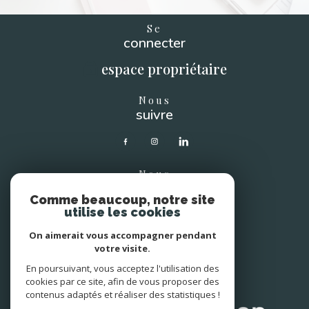
Se
connecter
espace propriétaire
Nous
suivre
Nous
soutenons
Comme beaucoup, notre site
utilise les cookies
On aimerait vous accompagner pendant
votre visite.
En poursuivant, vous acceptez l'utilisation des
Avis
clients
cookies par ce site, afin de vous proposer des
contenus adaptés et réaliser des statistiques !