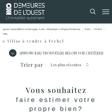
Agence immobilière en Bretagne, Loire-Atlantique et Région Parisienne
Vente
Frehel
Villa
0
Villas à vendre à Frehel
0
ANNONCE(S) TROUVÉE(S) SELON VOS CRITÈRES
Trier par
Les plus récentes
Vous souhaitez
faire estimer votre
propre bien?