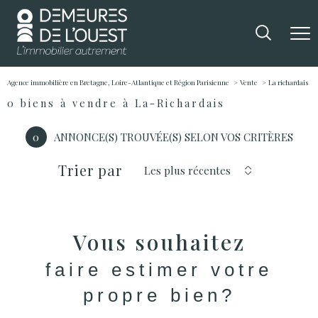
Agence immobilière en Bretagne, Loire-Atlantique et Région Parisienne
Vente
La richardais
0
biens à vendre à La-Richardais
0
ANNONCE(S) TROUVÉE(S) SELON VOS CRITÈRES
Trier par
Les plus récentes
Vous souhaitez
faire estimer votre
propre bien?