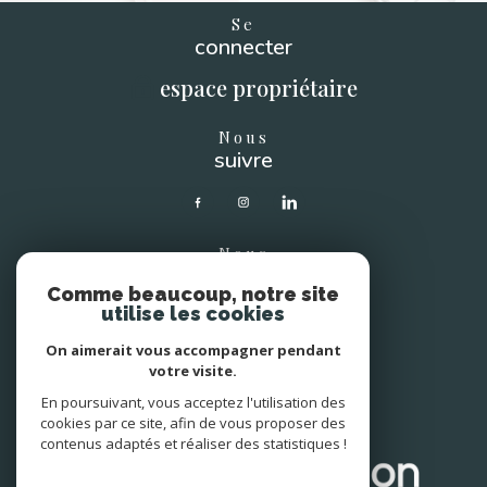
Se
connecter
espace propriétaire
Nous
suivre
Nous
soutenons
Comme beaucoup, notre site
utilise les cookies
On aimerait vous accompagner pendant
votre visite.
En poursuivant, vous acceptez l'utilisation des
Avis
clients
cookies par ce site, afin de vous proposer des
contenus adaptés et réaliser des statistiques !