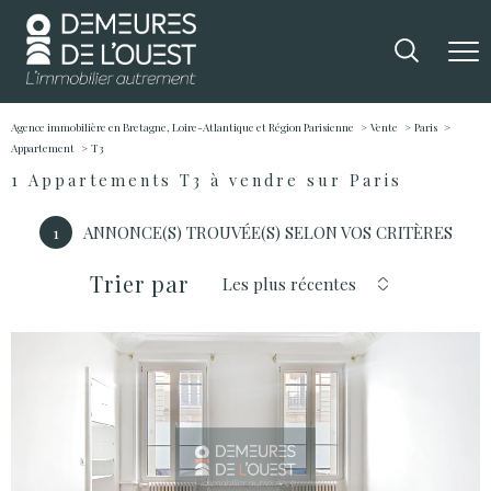
Agence immobilière en Bretagne, Loire-Atlantique et Région Parisienne
Vente
Paris
Appartement
T3
1
Appartements T3 à vendre sur Paris
1
ANNONCE(S) TROUVÉE(S) SELON VOS CRITÈRES
Trier par
Les plus récentes