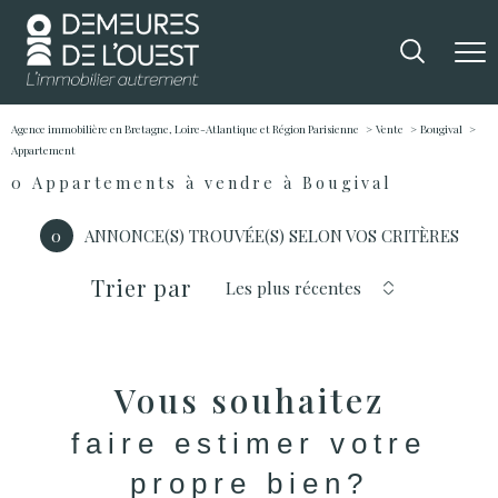
Agence immobilière en Bretagne, Loire-Atlantique et Région Parisienne
Vente
Bougival
Appartement
0
Appartements à vendre à Bougival
0
ANNONCE(S) TROUVÉE(S) SELON VOS CRITÈRES
Trier par
Les plus récentes
Vous souhaitez
faire estimer votre
propre bien?