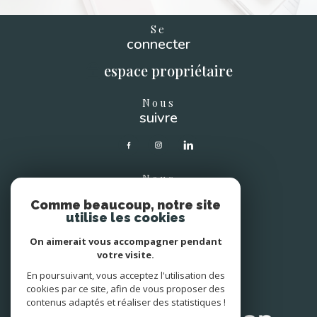
Se
connecter
espace propriétaire
Nous
suivre
Nous
soutenons
Comme beaucoup, notre site
utilise les cookies
On aimerait vous accompagner pendant
votre visite.
En poursuivant, vous acceptez l'utilisation des
Avis
clients
cookies par ce site, afin de vous proposer des
contenus adaptés et réaliser des statistiques !