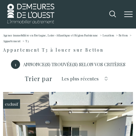
Agence immobilière en Bretagne, Loire-Atlantique et Région Parisienne
Location
Betton
Appartement
T3
Appartement T3 à louer sur Betton
1
ANNONCE(S) TROUVÉE(S) SELON VOS CRITÈRES
Trier par
Les plus récentes
exclusif