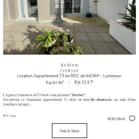
Betton
(35830)
Location Appartement T3 en RDC de 64,5M² - Lumineux.
64,50 m²
-
835 €
CC*
L'Agence Demeures de l'Ouest vous présente "
Hector"
Découvrez ce charmant appartement T3 situé en
rez-de-chaussée,
au sein d’une
résidence propre...
Réf : 1264
Sélection
Sél
voir le bien