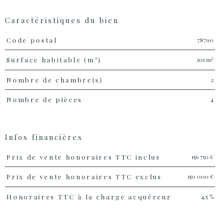
Caractéristiques du bien
Caractéristiques
Valeurs
78790
Code postal
101 m²
Surface habitable (m²)
2
Nombre de chambre(s)
4
Nombre de pièces
Infos financières
Caractéristiques
Valeurs
156 750 €
Prix de vente honoraires TTC inclus
150 000 €
Prix de vente honoraires TTC exclus
4,5 %
Honoraires TTC à la charge acquéreur