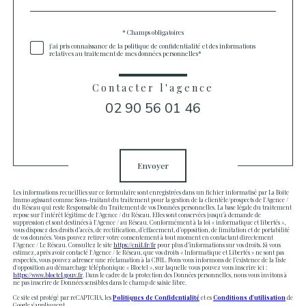
défaut
Validation
* Champs obligatoires
j'ai pris connaissance de la politique de confidentialité et des informations
relatives au traitement de mes données personnelles*
Contacter l'agence
02 90 56 01 46
Validation
Envoyer
Les informations recueillies sur ce formulaire sont enregistrées dans un fichier informatisé par La Boite
Immo agissant comme Sous-traitant du traitement pour la gestion de la clientèle/prospects de l'Agence /
du Réseau qui reste Responsable du Traitement de vos Données personnelles. La base légale du traitement
repose sur l'intérêt légitime de l'Agence / du Réseau. Elles sont conservées jusqu'à demande de
suppression et sont destinées à l'Agence / au Réseau. Conformément à la loi « informatique et libertés »,
vous disposez des droits d’accès, de rectification, d’effacement, d’opposition, de limitation et de portabilité
de vos données. Vous pouvez retirer votre consentement à tout moment en contactant directement
l’Agence / Le Réseau. Consultez le site
https://cnil.fr/fr
pour plus d’informations sur vos droits. Si vous
estimez, après avoir contacté l'Agence / le Réseau, que vos droits « Informatique et Libertés » ne sont pas
respectés, vous pouvez adresser une réclamation à la CNIL. Nous vous informons de l’existence de la liste
d'opposition au démarchage téléphonique « Bloctel », sur laquelle vous pouvez vous inscrire ici :
https://www.bloctel.gouv.fr
. Dans le cadre de la protection des Données personnelles, nous vous invitons à
ne pas inscrire de Données sensibles dans le champ de saisie libre.
Ce site est protégé par reCAPTCHA, les
Politiques de Confidentialité
et es
Conditions d'utilisation
de
Google s'appliquent.