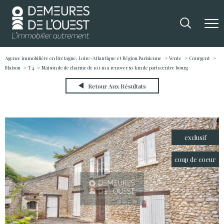
Agence immobilière en Bretagne, Loire-Atlantique et Région Parisienne
Vente
Courgent
Maison
T4
Maison de de charme de 101 m a renover 50 km de paris centre bourg
Retour Aux Résultats
exclusif
coup de coeur