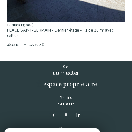
Rennes (35000)
PLACE SAINT-GERMAIN - Dernier étage - T1 de 26 m² avec
cellier
26,43 m²
-
125 300 €
Se
connecter
espace propriétaire
Nous
suivre
Nous