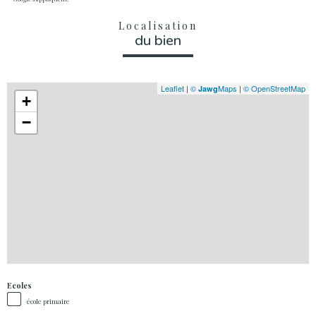
Localisation
du bien
Leaflet
|
©
Maps
|
© OpenStreetMap
Jawg
+
−
Ecoles
école primaire