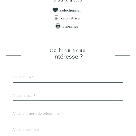
sélectionner
calculatrice
imprimer
Ce bien vous
intéresse ?
Nom
Fieldset
*
par
défaut
email
*
Téléphone
*
Message
Fieldset
*
par