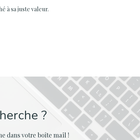
é à sa juste valeur.
cherche ?
e dans votre boîte mail !