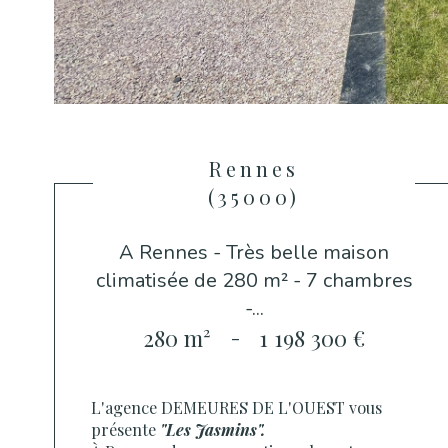
Rennes
(35000)
A Rennes - Très belle maison
climatisée de 280 m² - 7 chambres
-...
280 m²
-
1 198 300 €
L'agence DEMEURES DE L'OUEST vous
présente
"Les Jasmins".