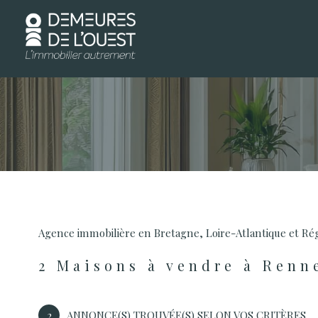
d
1
Type de bien
Agence immobilière en Bretagne, Loire-Atlantique et Ré
Maison
35000 - Renne
2
Maisons à vendre à Renn
2
ANNONCE(S) TROUVÉE(S) SELON VOS CRITÈRES