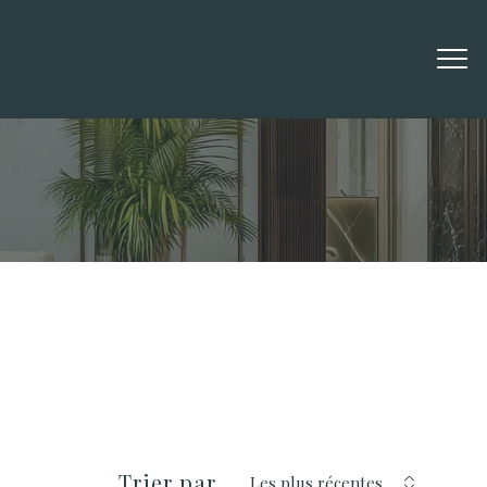
Filtrer
réinitialiser les filtres
Trier par
Les plus récentes