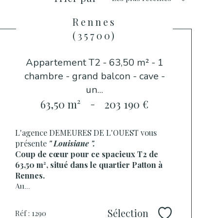
Rennes
(35700)
Appartement T2 - 63,50 m² - 1
chambre - grand balcon - cave -
un...
63,50 m²
-
203 190 €
L'agence DEMEURES DE L'OUEST vous
présente
" Louisiane ".
Coup de cœur pour ce spacieux T2 de
63,50 m², situé dans le quartier Patton à
Rennes.
Au...
Sélection
Réf : 1290
Sélectionner