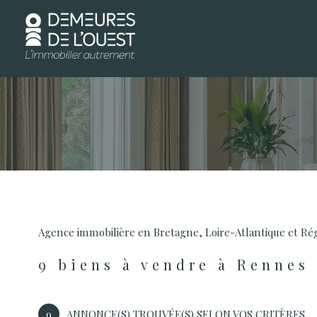
d
Type de bien
Agence immobilière en Bretagne, Loire-Atlantique et Ré
35000 - Rennes
9
biens à vendre à Rennes
9
ANNONCE(S) TROUVÉE(S) SELON VOS CRITÈRES