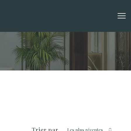
Filtrer
réinitialiser les filtres
Trier par
Les plus récentes