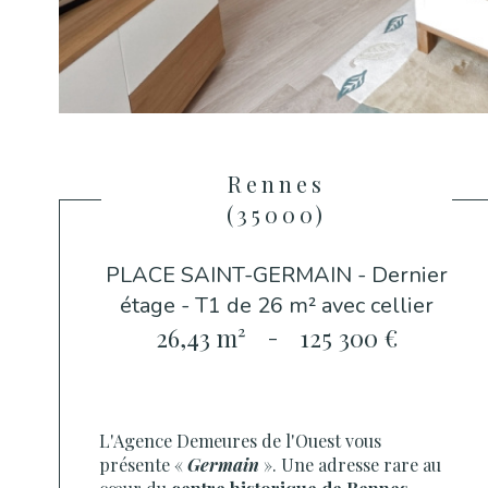
Rennes
(35000)
PLACE SAINT-GERMAIN - Dernier
étage - T1 de 26 m² avec cellier
26,43 m²
-
125 300 €
L'Agence Demeures de l'Ouest vous
présente «
Germain
». Une adresse rare au
cœur du
centre historique de Rennes
.