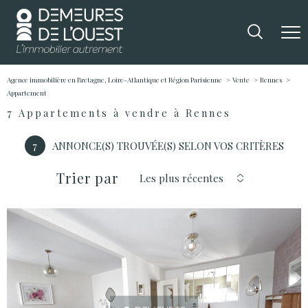
Agence immobilière en Bretagne, Loire-Atlantique et Région Parisienne
Vente
Rennes
Appartement
7
Appartements à vendre à Rennes
7
ANNONCE(S) TROUVÉE(S) SELON VOS CRITÈRES
Trier par
Les plus récentes