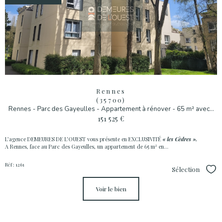
Rennes
(35700)
Rennes - Parc des Gayeulles - Appartement à rénover - 65 m² avec...
151 525 €
L’agence DEMEURES DE L’OUEST vous présente en EXCLUSIVITÉ
« les Cèdres ».
A Rennes, face au Parc des Gayeulles, un appartement de 65 m² en...
Réf : 1261
Sélection
Sél
voir le bien