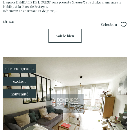
L'agence DEMEURES DE L'OUEST vous présente
"Arsenal",
r
ue d'Inkermann entre le
Mabilay et la Place de Bretagne.
Découvrez ce charmant T2 de 30 m²,...
Réf : 1249
Sélection
Sél
voir le bien
sous-compromis
exclusif
nouveauté