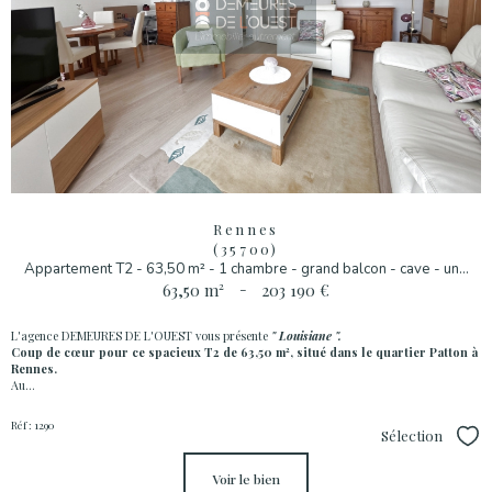
Rennes
(35700)
Appartement T2 - 63,50 m² - 1 chambre - grand balcon - cave - un...
63,50 m²
-
203 190 €
L'agence DEMEURES DE L'OUEST vous présente
" Louisiane ".
Coup de cœur pour ce spacieux T2 de 63,50 m², situé dans le quartier Patton à
Rennes.
Au...
Réf : 1290
Sélection
Sél
voir le bien