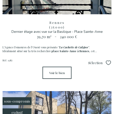
Rennes
(35000)
Dernier étage avec vue sur la Basilique - Place Sainte-Anne
39,70 m²
-
240 000 €
L'Agence Demeures de l'Ouest vous présente
"La Cachette de Calypso"
.
Idéalement situé sur la très recherchée
place Sainte-Anne à Rennes
, cet...
Réf : 1287
Sélection
Sél
voir le bien
sous-compromis
exclusif