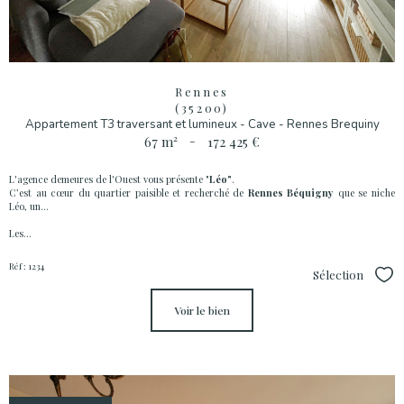
Rennes
(35200)
Appartement T3 traversant et lumineux - Cave - Rennes Brequiny
67 m²
-
172 425 €
L'agence demeures de l'Ouest vous présente "
Léo"
.
C’est au cœur du quartier paisible et recherché de
Rennes Béquigny
que se niche
Léo, un...
Les...
Réf : 1234
Sélection
Sél
voir le bien