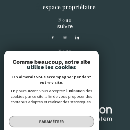
espace propriétaire
Nous
suivre
Nous
soutenons
Comme beaucoup, notre site
utilise les cookies
On aimerait vous accompagner pendant
votre visite.
Avis
En poursuivant, vous acceptez l'utilisation des
clients
cookies par ce site, afin de vous proposer des
contenus adaptés et réaliser des statistiques !
PARAMÉTRER