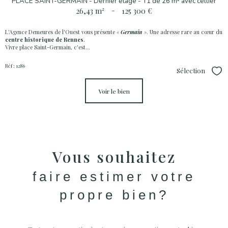
PLACE SAINT-GERMAIN - Dernier étage - T1 de 26 m² avec cellier
26,43 m²
-
125 300 €
L'Agence Demeures de l'Ouest vous présente «
Germain
». Une adresse rare au cœur du
centre historique de Rennes
.
Vivre place Saint-Germain, c'est...
Réf : 1286
Sélection
Sél
voir le bien
Vous souhaitez
faire estimer votre
propre bien?