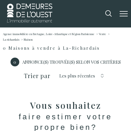
Agence immobilière en Bretagne, Loire-Atlantique et Région Parisienne
Vente
La richardais
Maison
0
Maisons à vendre à La-Richardais
0
ANNONCE(S) TROUVÉE(S) SELON VOS CRITÈRES
Trier par
Les plus récentes
Vous souhaitez
faire estimer votre
propre bien?