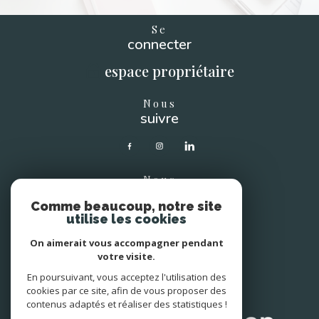
Se
connecter
espace propriétaire
Nous
suivre
Nous
soutenons
Comme beaucoup, notre site
utilise les cookies
On aimerait vous accompagner pendant
votre visite.
En poursuivant, vous acceptez l'utilisation des
Avis
clients
cookies par ce site, afin de vous proposer des
contenus adaptés et réaliser des statistiques !