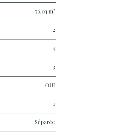
76,03 m²
2
4
3
OUI
1
Séparée