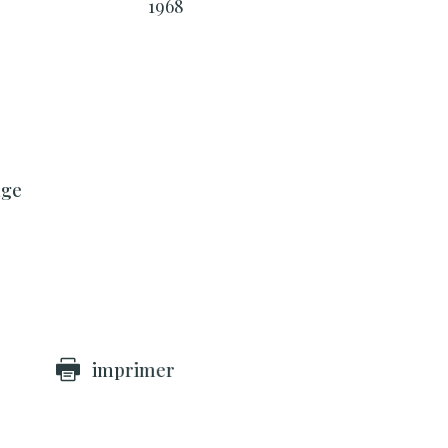
1968
age
imprimer