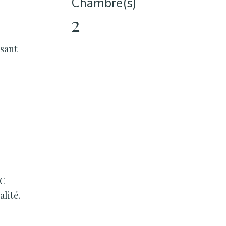
Chambre(s)
2
rsant
WC
lité.