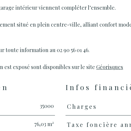
 garage intérieur viennent compléter l’ensemble.
ment situé en plein centre-ville, alliant confort mod
toute information au 02 90 56 01 46.
n est exposé sont disponibles sur le site
Géorisques
en
Infos financi
35000
Charges
Caractéristiques
Valeurs
76,03 m²
Taxe foncière an