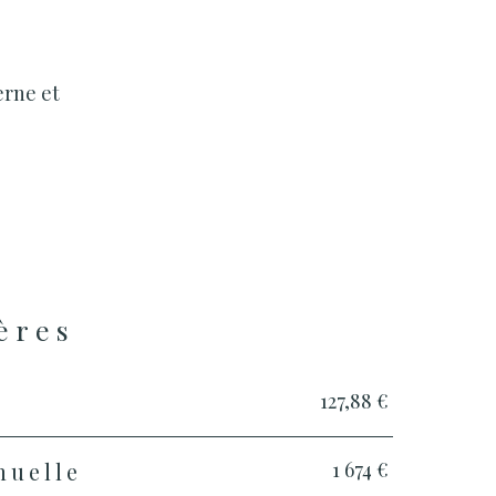
erne et
ères
127,88 €
1 674 €
nuelle