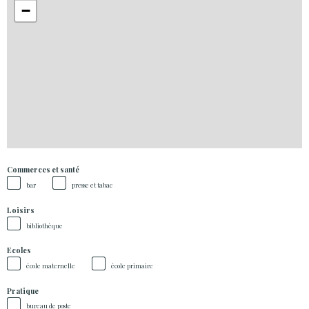
−
Commerces et santé
bar
presse et tabac
Loisirs
bibliothèque
Ecoles
école maternelle
école primaire
Pratique
bureau de poste