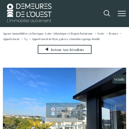
Agence immobilière en Bretagne, Loire-Atlantique et Région Parisienne
Vente
Rennes
Appartement
T4
Appartement de 85 m 4 pieces 3 chambres garage double
Retour Aux Résultats
vendu