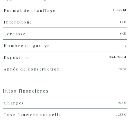
Collectif
Format de chauffage
OUI
Interphone
OUI
Terrasse
1
Nombre de garage
Sud-Ouest
Exposition
2020
Année de construction
Infos financières
Caractéristiques
Valeurs
226 €
Charges
1 788 €
Taxe foncière annuelle