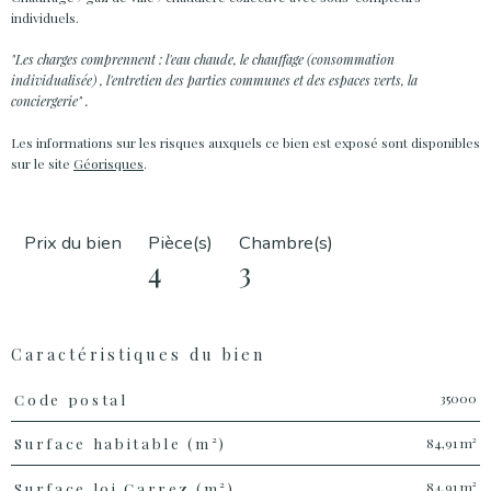
individuels.
"Les charges comprennent : l'eau chaude, le chauffage (consommation
individualisée) , l'entretien des parties communes et des espaces verts, la
conciergerie" .
Les informations sur les risques auxquels ce bien est exposé sont disponibles
sur le site
Géorisques
.
Prix du bien
Pièce(s)
Chambre(s)
4
3
Caractéristiques du bien
Caractéristiques
Valeurs
35000
Code postal
84,91 m²
Surface habitable (m²)
84,91 m²
Surface loi Carrez (m²)