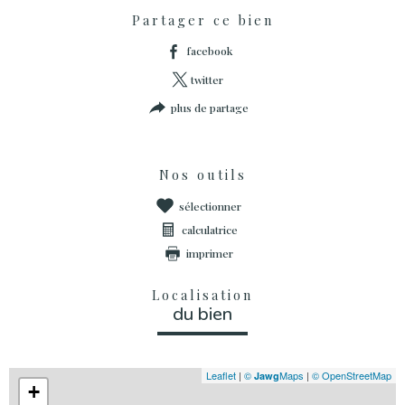
Partager ce bien
facebook
twitter
plus de partage
Nos outils
sélectionner
calculatrice
imprimer
Localisation
du bien
Leaflet
|
©
Maps
|
© OpenStreetMap
Jawg
+