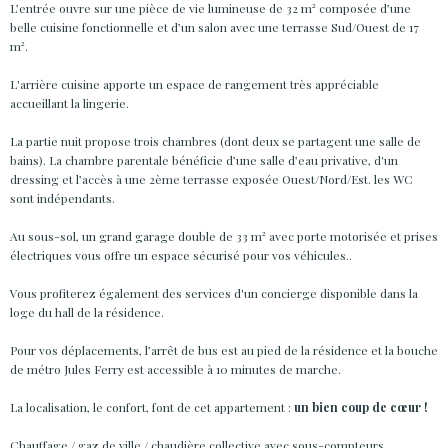
L’entrée ouvre sur une pièce de vie lumineuse de 32 m² composée d’une
belle cuisine fonctionnelle et d’un salon avec une terrasse Sud/Ouest de 17
m².
L'arrière cuisine apporte un espace de rangement très appréciable
accueillant la lingerie.
La partie nuit propose trois chambres (dont deux se partagent une salle de
bains).
La chambre parentale bénéficie d’une salle d’eau privative, d'un
dressing et l’accès à une 2ème terrasse exposée Ouest/Nord/Est. les WC
sont indépendants.
Au sous-sol, un grand garage double de 33
m² avec porte motorisée et prises
électriques vous offre un espace sécurisé pour vos véhicules..
Vous profiterez également des services d'un concierge disponible dans la
loge du hall de la résidence.
Pour vos déplacements, l’arrêt de bus est au pied de la résidence et la bouche
de métro Jules Ferry est accessible à 10 minutes de marche.
La localisation, le confort, font de cet appartement :
un bien coup de cœur !
Chauffage / gaz de ville / chaudière collective avec sous-compteurs