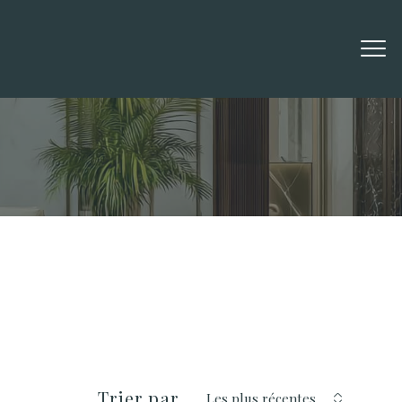
Filtrer
réinitialiser les filtres
Trier par
Les plus récentes