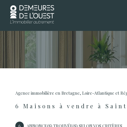
d
1
Type de bien
Agence immobilière en Bretagne, Loire-Atlantique et Ré
Maison
35760 - Saint-
6
Maisons à vendre à Sain
6
ANNONCE(S) TROUVÉE(S) SELON VOS CRITÈRES