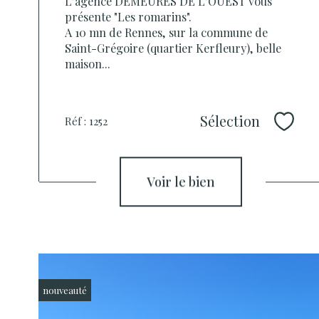
L'agence DEMEURES DE L'OUEST vous
présente "Les romarins".
A 10 mn de Rennes, sur la commune de
Saint-Grégoire (quartier Kerfleury), belle
maison...
Sélection
Réf : 1252
Sélec
voir le bien
nouveauté