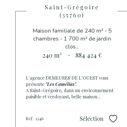
Saint-Grégoire
(35760)
Maison familiale de 240 m² - 5
chambres - 1 700 m² de jardin
clos...
240 m²
-
884 424 €
L'agence DEMEURES DE L'OUEST vous
présente
"Les Camélias".
A Saint-Grégoire, dans un environnement
paisible et verdoyant, belle maison...
Sélection
Réf : 1246
Sélec