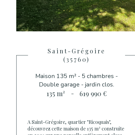
Saint-Grégoire
(35760)
Maison 135 m² - 5 chambres -
Double garage - jardin clos.
135 m²
-
619 990 €
A Saint-Grégoire, quartier "Ricoquais",
découvrez cette maison de 135 m² construite
en 2001 sur une parcelle entièrement close