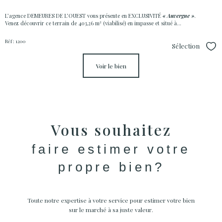
L’agence DEMEURES DE L’OUEST vous présente en EXCLUSIVITÉ
« Auvergne »
.
Venez découvrir ce terrain de 403,26 m² (viabilisé) en impasse et situé à...
Réf : 1200
Sélection
Sél
voir le bien
Vous souhaitez
faire estimer votre
propre bien?
Toute notre expertise à votre service pour estimer votre bien
sur le marché à sa juste valeur.