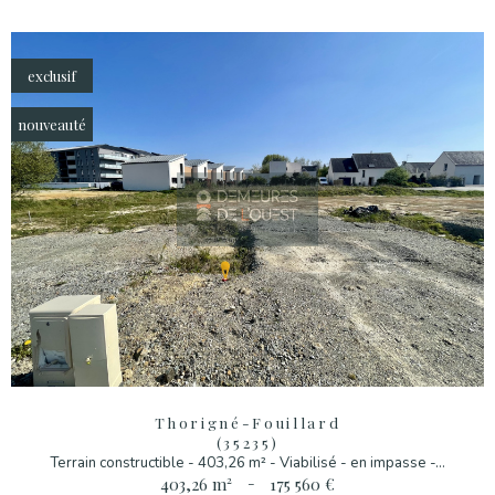
exclusif
nouveauté
Thorigné-Fouillard
(35235)
Terrain constructible - 403,26 m² - Viabilisé - en impasse -...
403,26 m²
-
175 560 €