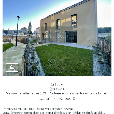
Liffré
(35340)
Maison de ville neuve 129 m² située en plein centre-ville de Liffré...
129 m²
-
357 000 €
L'agence DEMEURES DE L'OUEST vous présente
"Aristide"
.
Venez découvrir cette maison contemporaine de 129 m² idéalement située en plein...