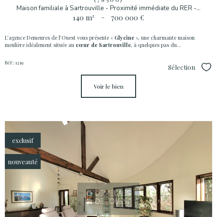
Maison familiale à Sartrouville - Proximité immédiate du RER -...
140 m²
-
700 000 €
L’agence Demeures de l’Ouest vous présente «
Glycine
», une charmante maison
meulière idéalement située au
cœur de Sartrouville
, à quelques pas du...
Réf : 1219
Sélection
Sél
voir le bien
exclusif
nouveauté