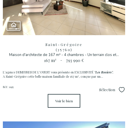
Saint-Grégoire
(35760)
Maison d'architecte de 167 m² - 4 chambres - Un terrain clos et...
167 m²
-
793 990 €
L'agence DEMEURES DE L'OUEST vous présente en
EXCLUSIVITÉ
"Les Rosiers".
A Saint-Grégoire cette belle maison familiale de 167 m², conçue par un...
Réf : 1195
Sélection
Sél
voir le bien