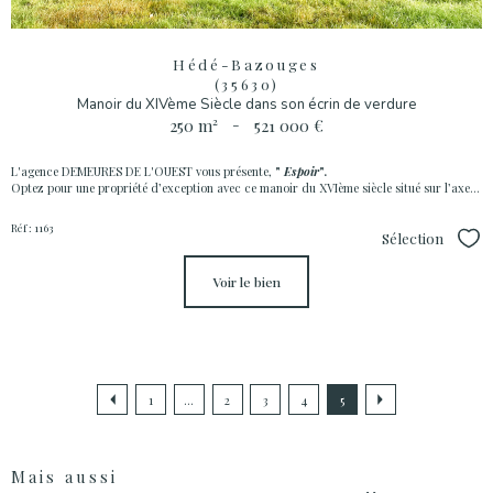
Hédé-Bazouges
(35630)
Manoir du XIVème Siècle dans son écrin de verdure
250 m²
-
521 000 €
L'agence DEMEURES DE L'OUEST vous présente,
"
Espoir
".
Optez pour une propriété d’exception avec ce manoir du XVIème siècle situé sur l’axe...
Réf : 1163
Sélection
Sél
voir le bien
1
...
2
3
4
5
Mais aussi