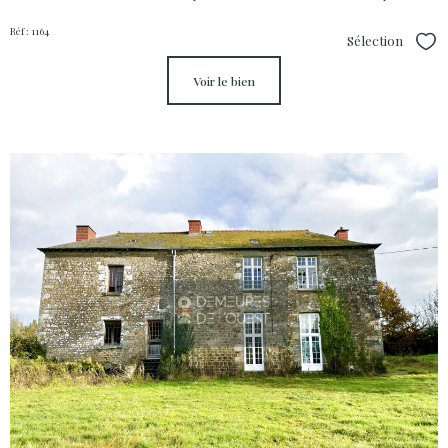
Réf : 1164
Sélection
Sél
voir le bien