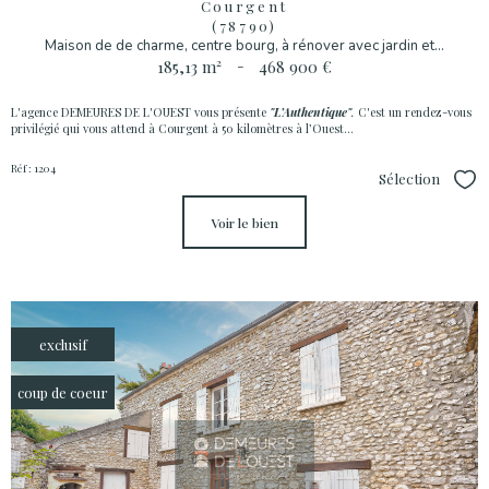
Courgent
(78790)
Maison de de charme, centre bourg, à rénover avec jardin et...
185,13 m²
-
468 900 €
L'agence DEMEURES DE L'OUEST vous présente
"L’Authentique
"
.
C'est un rendez-vous
privilégié qui vous attend à Courgent à 50 kilomètres à l’Ouest...
Réf : 1204
Sélection
Sél
voir le bien
exclusif
coup de coeur