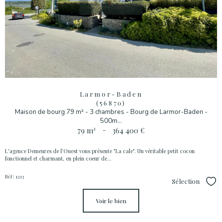
Larmor-Baden
(56870)
Maison de bourg 79 m² - 3 chambres - Bourg de Larmor-Baden -
500m...
79 m²
-
364 400 €
L'agence Demeures de l'Ouest vous présente "La cale". Un véritable petit cocon
fonctionnel et charmant, en plein coeur de...
Réf : 1213
Sélection
Sél
voir le bien