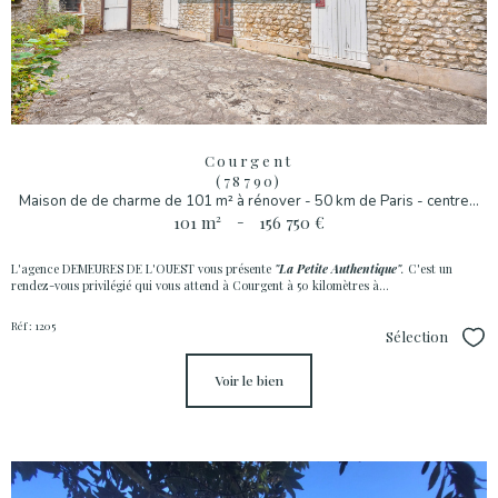
Courgent
(78790)
Maison de de charme de 101 m² à rénover - 50 km de Paris - centre...
101 m²
-
156 750 €
L'agence DEMEURES DE L'OUEST vous présente
"La Petite Authentique"
.
C'est un
rendez-vous privilégié qui vous attend à Courgent à 50 kilomètres à...
Réf : 1205
Sélection
Sél
voir le bien