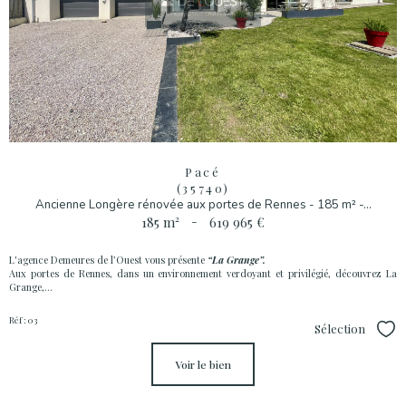
Pacé
(35740)
Ancienne Longère rénovée aux portes de Rennes - 185 m² -...
185 m²
-
619 965 €
L'agence Demeures de l’Ouest vous présente
“La Grange”.
Aux portes de Rennes, dans un environnement verdoyant et privilégié, découvrez La
Grange,...
Réf : 03
Sélection
Sél
voir le bien