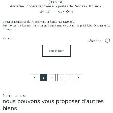
(35000)
Ancienne Longère rénovée aux portes de Rennes - 185 m² -...
185 m²
-
619 965 €
L'agence Demeures de l’Ouest vous présente
“La Grange”.
Aux portes de Rennes, dans un environnement verdoyant et privilégié, découvrez La
Grange,...
Réf : 1273
Sélection
Sél
voir le bien
1
2
3
4
Mais aussi
nous pouvons vous proposer d'autres
biens