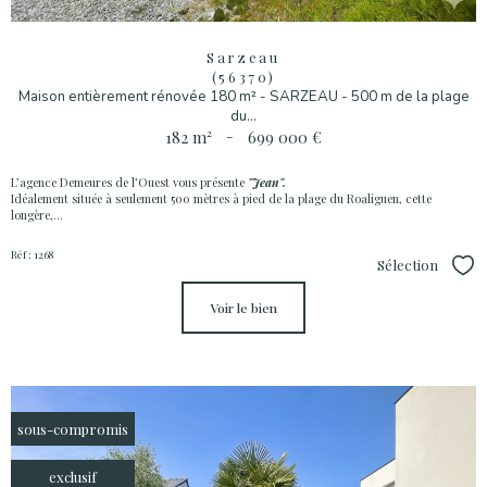
Sarzeau
(56370)
Maison entièrement rénovée 180 m² - SARZEAU - 500 m de la plage
du...
182 m²
-
699 000 €
L’agence Demeures de l’Ouest vous présente
"Jean".
Idéalement située à seulement 500 mètres à pied de la plage du Roaliguen, cette
longère,...
Réf : 1268
Sélection
Sél
voir le bien
sous-compromis
exclusif