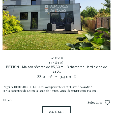
Betton
(35830)
BETTON – Maison récente de 85,50 m² -3 chambres -Jardin clos de
290...
88,50 m²
-
323 020 €
L'agence DEMEURES DE L'OUEST vous présente en exclusivité
" Hoëdic "
Sur la commune de Betton, à 15 mn de Rennes, venez découvrir cette maison...
Réf : 1280
Sélection
Sél
voir le bien