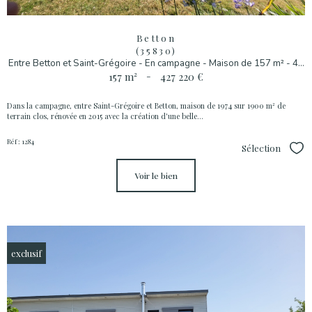
Betton
(35830)
Entre Betton et Saint-Grégoire - En campagne - Maison de 157 m² - 4...
157 m²
-
427 220 €
Dans la campagne, entre Saint-Grégoire et Betton, maison de 1974 sur 1900 m² de
terrain clos, rénovée en 2015 avec la création d'une belle...
Réf : 1284
Sélection
Sél
voir le bien
exclusif