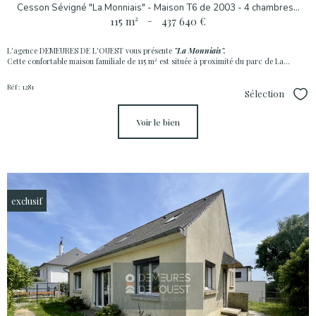
Cesson Sévigné "La Monniais" - Maison T6 de 2003 - 4 chambres...
115 m²
-
437 640 €
L'agence DEMEURES DE L'OUEST vous présente
"La Monniais".
Cette confortable maison familiale de 115 m² est située à proximité du parc de La...
Réf : 1281
Sélection
Sél
voir le bien
exclusif