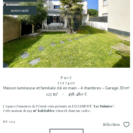
nouveauté
Pacé
(35740)
Maison lumineuse et familiale clé en main – 4 chambres – Garage 30 m²
123 m²
-
458 480 €
L'Agence Demeures de l'Ouest vous présente en EXCLUSIVITÉ
"
Les Palmiers
"
.
Cette maison de
123 m² habitables
s'inscrit dans un cadre...
Réf : 1274
Sélection
Sél