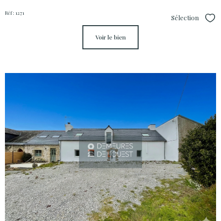
Réf : 1271
Sélection
Sél
voir le bien