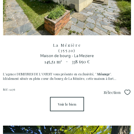
La Mézière
(35520)
Maison de bourg - La Meziere
145,51 m²
-
338 650 €
L'agence DEMEURES DE L'OUEST vous présente en exclusivité,
"
Mésange
"
.
Idéalement située en plein cœur du bourg de La Mézière, cette maison à fort...
Réf : 1276
Sélection
Sél
voir le bien